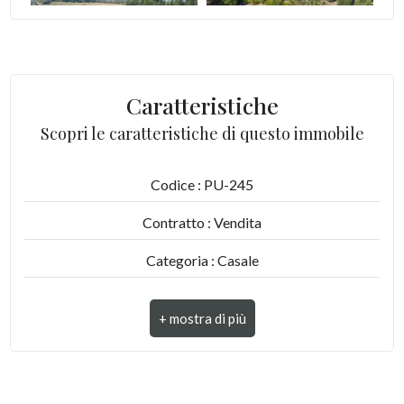
5
5+
Caratteristiche
Scopri le caratteristiche di questo immobile
Altre
opzioni
Codice : PU-245
-
multiscelta
Contratto : Vendita
Categoria : Casale
Giardino
Indirizzo : Contrada Abbadetta
Posto auto/Box
CAP : 63900
Balcone/Terrazzo
Comune : Fermo