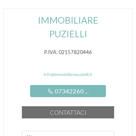
Aria Condizionata
IMMOBILIARE
Impianto Telefonico
PUZIELLI
Impianto Elettrico : A norma
Doccia
P.IVA: 02157820446
Infissi in legno
info@immobiliarepuzielli.it
Persiane
07342260 ...
CONTATTACI