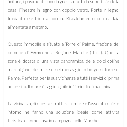
finiture, i pavimenti sono in gres su tutta la superficie della
casa. Finestre in legno con doppio vetro. Porte in legno.
Bagni
Impianto elettrico a norma. Riscaldamento con caldaia
minimi
alimentata a metano.
Qualsiasi
Questo immobile è situato a Torre di Palme, frazione del
comune di
Fermo
nella Regione Marche (Italia). Questa
1
zona è dotata di una vista panoramica, delle dolci colline
marchigiane, del mare e del meraviglioso borgo di Torre di
2
Palme. Perfetta per la sua vicinanza a tutti i servizi di prima
necessità. Il mare è raggiungibile in 2 minuti di macchina.
3
La vicinanza, di questa struttura al mare e l'assoluta quiete
4
intorno ne fanno una soluzione ideale come attività
turistica o come casa in campagna nelle Marche.
5