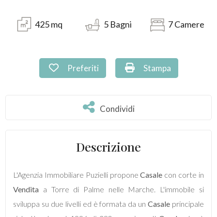
425
mq
5
Bagni
7
Camere
Prezzo
Preferiti: Cod. PU-245
Stampa: Cod. PU-24
Preferiti
Stampa
Condividi
Condividi
Totale
mq
Descrizione
L'Agenzia Immobiliare Puzielli propone
Casale
con corte in
Vendita
a Torre di Palme nelle Marche. L'immobile si
sviluppa su due livelli ed è formata da un
Casale
principale