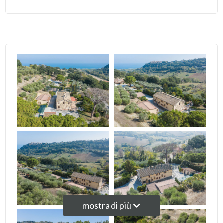
5+
Camere
minime
Qualsiasi
1
2
3
mostra di più
4