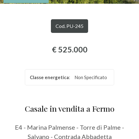
Comune
Cod. PU-245
€ 525.000
Tipologia
-
Classe energetica
:
Non Specificato
multiscelta
Qualsiasi
Casale in vendita a Fermo
Residenziali
E4 - Marina Palmense - Torre di Palme -
Salvano - Contrada Abbadetta
Commerciali