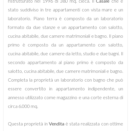
ristrutturato nel 1996 di 380 mq. cieca. Il
Casale
che è
Locali
stato suddiviso in tre appartamenti con vista mare e un
minimi
laboratorio. Piano terra è composto da un laboratorio
formato da due stanze e un appartamento con salotto,
Qualsiasi
cucina abitabile, due camere matrimoniali e bagno. Il piano
primo è composto da un appartamento con salotto,
1
cucina abitabile, due camere da letto, studio e due bagni. Il
secondo appartamento al piano primo è composto da
2
salotto, cucina abitabile, due camere matrimoniali e bagno.
3
Completa la proprietà un laboratorio con bagno che può
essere convertito in appartamento indipendente, un
4
annesso utilizzato come magazzino e una corte esterna di
circa 6.000 mq.
5
Questa proprietà in
Vendita
è stata realizzata con ottime
5+