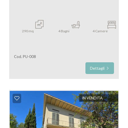
290
mq
4
Bagni
4
Camere
Cod. PU-008
Dettagli
IN VENDITA