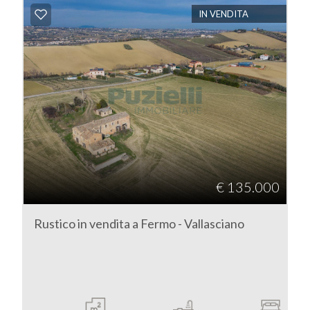
IN VENDITA
Bagni
minimi
Qualsiasi
1
2
€ 135.000
3
Rustico in vendita a Fermo - Vallasciano
4
5