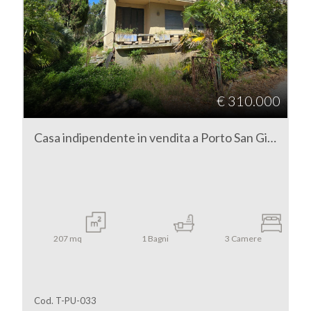
€ 310.000
Casa indipendente in vendita a Porto San Giorgio
207
mq
1
Bagni
3
Camere
Cod. T-PU-033