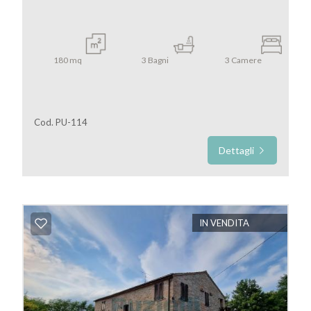
180
mq
3
Bagni
3
Camere
Cod. PU-114
Dettagli
IN VENDITA