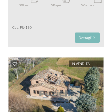
592
mq
5
Bagni
5
Camere
5+
Camere
Cod. PU-190
minime
Dettagli
Qualsiasi
1
IN VENDITA
2
3
4