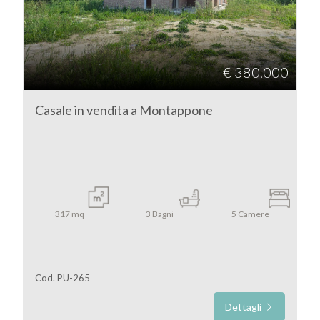
€ 380.000
Casale in vendita a Montappone
317
mq
3
Bagni
5
Camere
Cod. PU-265
Dettagli