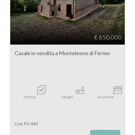
€ 650.000
Casale in vendita a Monteleone di Fermo
350
mq
6
Bagni
4
Camere
Cod. PU-043