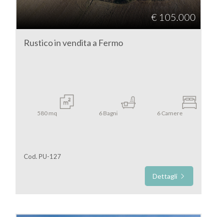
Locali
€ 105.000
minimi
Rustico in vendita a Fermo
Qualsiasi
1
2
580
mq
6
Bagni
6
Camere
3
Cod. PU-127
4
Dettagli
5
5+