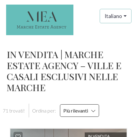
Codice
IT
Italiano
EN
Contratto
HOME
IN VENDITA | MARCHE
ESTATE AGENCY – VILLE E
Qualsiasi
AGENZIA
CASALI ESCLUSIVI NELLE
Vendita
IMMOBILI
MARCHE
Scegli
SERVIZI
dove
71 trovati!
Ordina per:
Più rilevanti
cercare
CONTATTI
Provincia
IN VENDITA