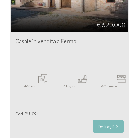
€ 620.000
Casale in vendita a Fermo
460
mq
6
Bagni
9
Camere
Cod. PU-091
Dettagli