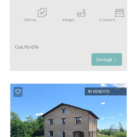
590
mq
8
Bagni
6
Camere
Cod. PU-076
Dettagli
IN VENDITA