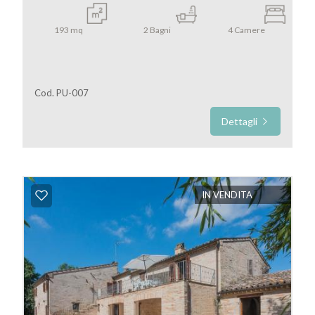
193
mq
2
Bagni
4
Camere
Cod. PU-007
Dettagli
IN VENDITA