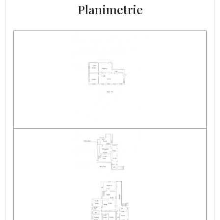
Anno di costruzione : 2009
Planimetrie
Stato attuale : Libero al rogito
Esposizione : est-sud-ovest
Terrazzo : Presente
Giardino : Privato
Cucina : Abitabile
Posizione : Zona agricola
Ripostiglio
Camino
Parquet
Impianto Elettrico : A norma