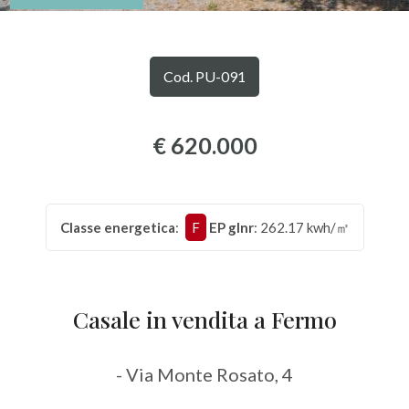
Comune
Cod. PU-091
€ 620.000
Tipologia
-
Classe energetica
:
F
EP glnr
: 262.17 kwh/㎡
multiscelta
Qualsiasi
Casale in vendita a Fermo
Residenziali
- Via Monte Rosato, 4
Commerciali