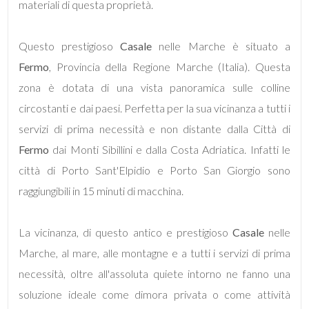
materiali di questa proprietà.
5+
Questo prestigioso
Casale
nelle Marche è situato a
Fermo
, Provincia della Regione Marche (Italia). Questa
Camere
zona è dotata di una vista panoramica sulle colline
minime
circostanti e dai paesi. Perfetta per la sua vicinanza a tutti i
servizi di prima necessità e non distante dalla Città di
Qualsiasi
Fermo
dai Monti Sibillini e dalla Costa Adriatica. Infatti le
città di Porto Sant'Elpidio e Porto San Giorgio sono
1
raggiungibili in 15 minuti di macchina.
2
La vicinanza, di questo antico e prestigioso
Casale
nelle
3
Marche, al mare, alle montagne e a tutti i servizi di prima
necessità, oltre all'assoluta quiete intorno ne fanno una
4
soluzione ideale come dimora privata o come attività