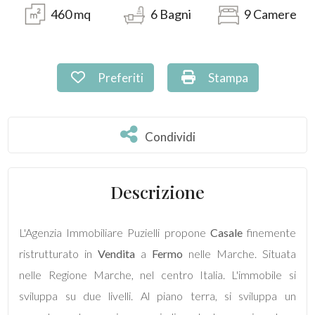
460
mq
6
Bagni
9
Camere
Prezzo
Preferiti: Cod. PU-091
Stampa: Cod. PU-09
Preferiti
Stampa
Condividi
Condividi
Totale
Descrizione
mq
L'Agenzia Immobiliare Puzielli propone
Casale
finemente
ristrutturato in
Vendita
a
Fermo
nelle Marche. Situata
nelle Regione Marche, nel centro Italia. L'immobile si
sviluppa su due livelli. Al piano terra, si sviluppa un