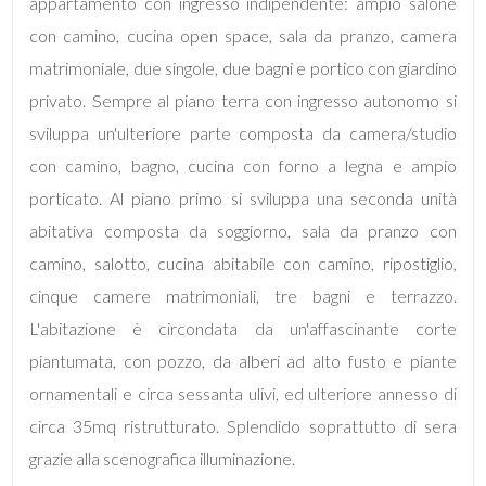
appartamento con ingresso indipendente: ampio salone
Locali
con camino, cucina open space, sala da pranzo, camera
minimi
matrimoniale, due singole, due bagni e portico con giardino
privato. Sempre al piano terra con ingresso autonomo si
Qualsiasi
sviluppa un'ulteriore parte composta da camera/studio
con camino, bagno, cucina con forno a legna e ampio
1
porticato. Al piano primo si sviluppa una seconda unità
abitativa composta da soggiorno, sala da pranzo con
2
camino, salotto, cucina abitabile con camino, ripostiglio,
3
cinque camere matrimoniali, tre bagni e terrazzo.
L'abitazione è circondata da un'affascinante corte
4
piantumata, con pozzo, da alberi ad alto fusto e piante
ornamentali e circa sessanta ulivi, ed ulteriore annesso di
5
circa 35mq ristrutturato. Splendido soprattutto di sera
grazie alla scenografica illuminazione.
5+