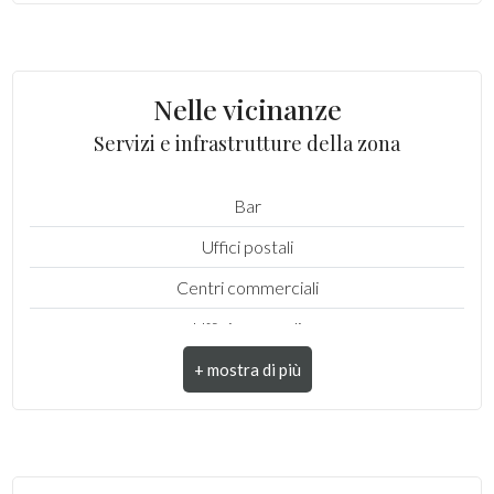
Comune : Fermo
Totale mq : 460 mq
Nelle vicinanze
Camere : 9
Servizi e infrastrutture della zona
Bagni : 6
Bar
Locali : 14
Uffici postali
Stato conservazione : Ristrutturato
Centri commerciali
Piano : Edificio
Uffici comunali
Piani totali : 2
Riscaldamento : Autonomo
Appartamenti Totali : 2