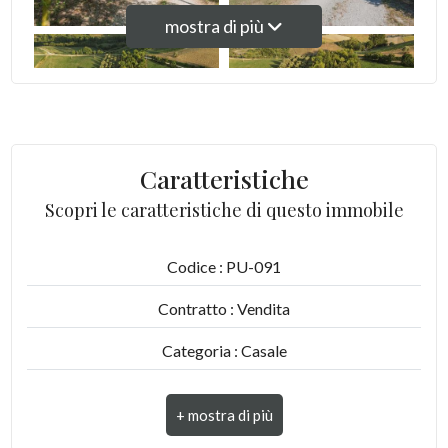
Ascensore
mostra di più
Arredato
Nuova costruzione
Caratteristiche
Lusso
Scopri le caratteristiche di questo immobile
Codice : PU-091
Contratto : Vendita
Categoria : Casale
Indirizzo : Via Monte Rosato, 4
CAP : 63900