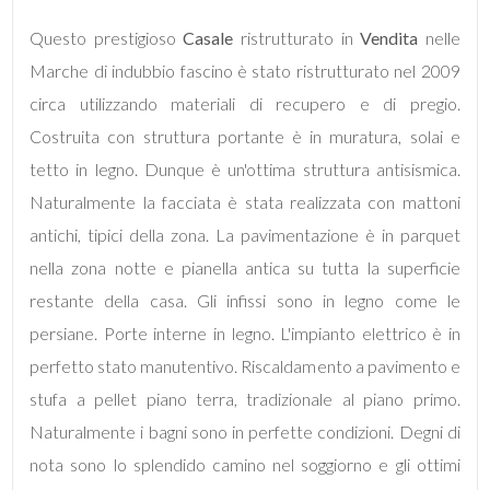
Questo prestigioso
Casale
ristrutturato in
Vendita
nelle
Bagni
Marche di indubbio fascino è stato ristrutturato nel 2009
minimi
circa utilizzando materiali di recupero e di pregio.
Costruita con struttura portante è in muratura, solai e
Qualsiasi
tetto in legno. Dunque è un'ottima struttura antisismica.
Naturalmente la facciata è stata realizzata con mattoni
1
antichi, tipici della zona. La pavimentazione è in parquet
nella zona notte e pianella antica su tutta la superficie
2
restante della casa. Gli infissi sono in legno come le
persiane. Porte interne in legno. L'impianto elettrico è in
3
perfetto stato manutentivo. Riscaldamento a pavimento e
stufa a pellet piano terra, tradizionale al piano primo.
4
Naturalmente i bagni sono in perfette condizioni. Degni di
nota sono lo splendido camino nel soggiorno e gli ottimi
5