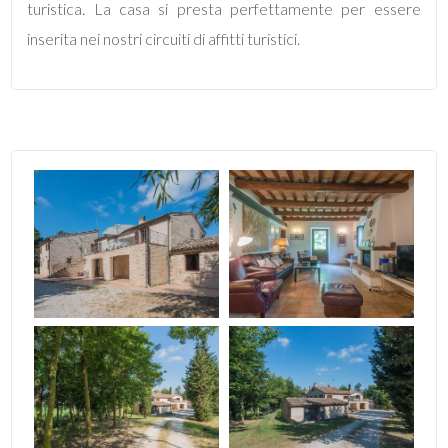
turistica. La casa si presta perfettamente per essere
5
inserita nei nostri circuiti di affitti turistici.
5+
Altre
opzioni
-
multiscelta
Giardino
Posto auto/Box
Balcone/Terrazzo