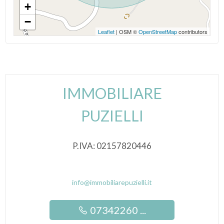
+
−
Leaflet
| OSM ©
OpenStreetMap
contributors
IMMOBILIARE
PUZIELLI
P.IVA: 02157820446
info@immobiliarepuzielli.it
07342260 ...