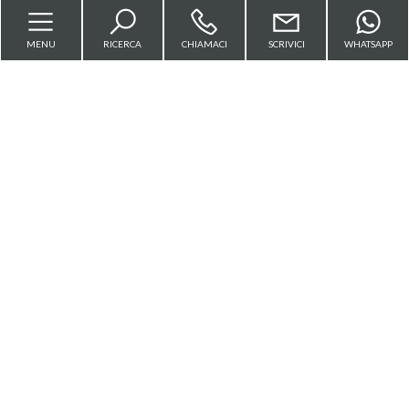
MENU
RICERCA
CHIAMACI
SCRIVICI
WHATSAPP
Marche Estate Agency
Bagni
Piazzale Michelangelo, 6 - Fermo (FM) - P.IVA
minimi
02157820446
Qualsiasi
Sitemap
Privacy Policy
1
Cookie Policy
2
3
Copyright © 2026 - Powered by
Gestim
4
5