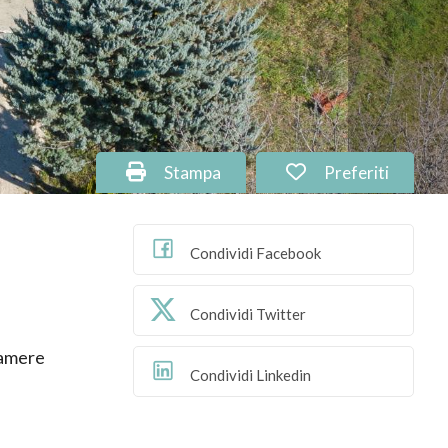
Stampa: Cod. PU-155
Preferiti: Cod. 
Stampa
Preferiti
Condividi Facebook
Condividi Twitter
amere
Condividi Linkedin