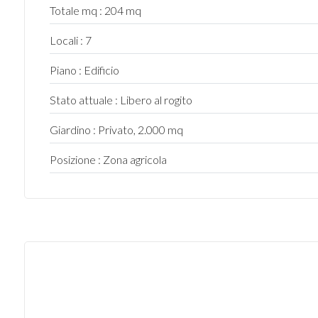
Totale mq : 204 mq
5+
Locali : 7
Piano : Edificio
Camere
minime
Stato attuale : Libero al rogito
Giardino : Privato, 2.000 mq
Qualsiasi
Posizione : Zona agricola
1
2
3
4