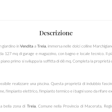
Descrizione
n giardino in
Vendita
a
Treia
, immersa nelle dolci colline Marchigiane
da 127 mq di garage e magazzino, con bagno e locale tecnico. Il 
iano primo si sviluppa la soffitta di 68 mq. Completa la proprietà 
sibile realizzare una piscina. Questa proprietà di indubbio fasci
erne, l'impianto elettrico, l'impianto termico e i bagni sono da rifare e
a bella zona di
Treia
, Comune nella Provincia di Macerata, Regi