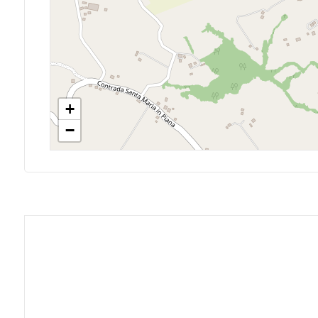
Ascensore
Arredato
Nuova costruzione
+
−
Lusso