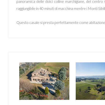
panoramica delle dolci colline marchigiane, del centro s
Locali
raggiungibile in 40 minuti di macchina mentre i Monti Sibilli
minimi
Questo casale si presta perfettamente come abitazione pri
Qualsiasi
1
2
3
4
5
5+