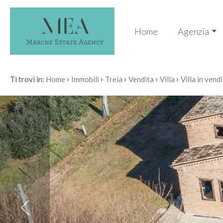
Codice
IT
Home
Agenzia
EN
Contratto
›
›
›
›
›
HOME
Ti trovi in:
Home
Immobili
Treia
Vendita
Villa
Villa in vend
Qualsiasi
AGENZIA
Vendita
IMMOBILI
Scegli
SERVIZI
dove
cercare
CONTATTI
Provincia