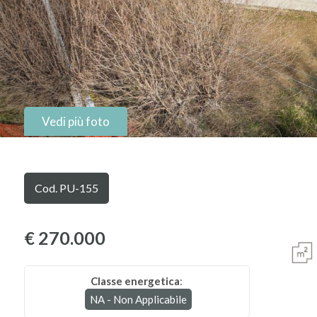
Comune
Vedi più foto
Tipologia
-
Cod. PU-155
multiscelta
Qualsiasi
€ 270.000
Residenziali
Classe energetica
:
NA - Non Applicabile
Commerciali