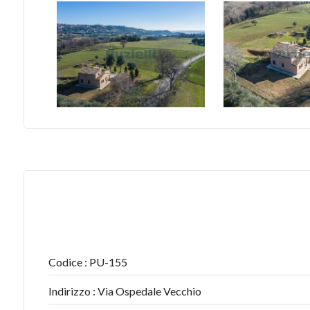
Bagni
minimi
Qualsiasi
1
2
3
4
Codice : PU-155
Indirizzo : Via Ospedale Vecchio
5