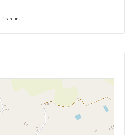
r
ici comunali