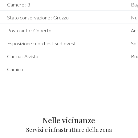
Camere : 3
Bag
Stato conservazione : Grezzo
Num
Posto auto : Coperto
Ann
Esposizione : nord-est-sud-ovest
Sof
Cucina : A vista
Box
Camino
Nelle vicinanze
Servizi e infrastrutture della zona