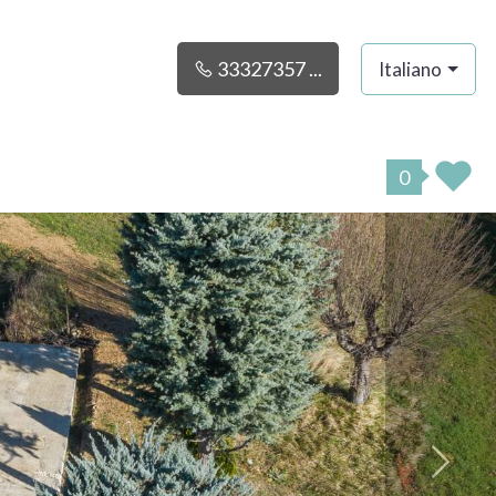
33327357 ...
Italiano
0