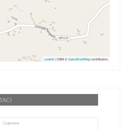
Leaflet
| OSM ©
OpenStreetMap
contributors
TACI
Cognome