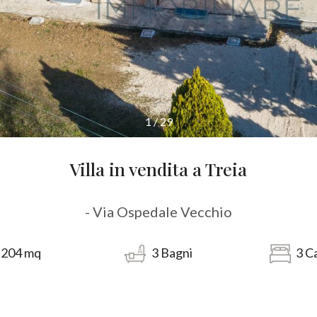
1
/
29
Villa in vendita a Treia
- Via Ospedale Vecchio
204
mq
3
Bagni
3
C