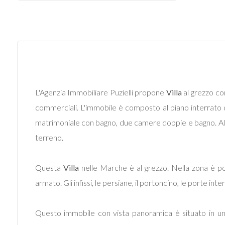
Prezzo
L'Agenzia Immobiliare Puzielli propone
Villa
al grezzo co
commerciali. L'immobile è composto al piano interrato 
matrimoniale con bagno, due camere doppie e bagno. Al p
Totale
terreno.
mq
Questa
Villa
nelle Marche è al grezzo. Nella zona è pos
armato. Gli infissi, le persiane, il portoncino, le porte int
Questo immobile con vista panoramica è situato in un