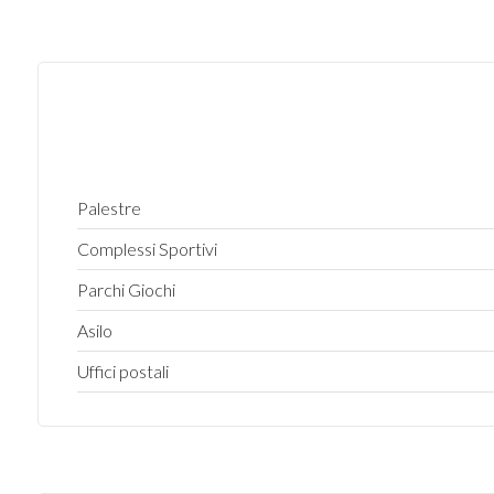
5
5+
Altre
opzioni
Palestre
-
Complessi Sportivi
multiscelta
Parchi Giochi
Giardino
Asilo
Uffici postali
Posto auto/Box
Balcone/Terrazzo