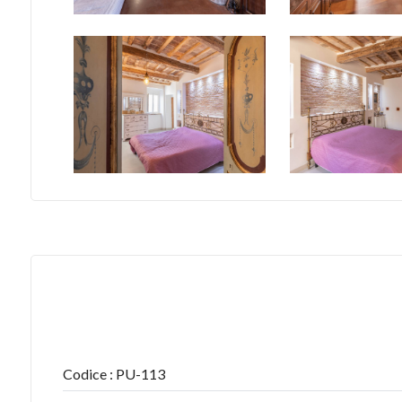
Bagni
minimi
Qualsiasi
1
2
3
4
Codice : PU-113
5