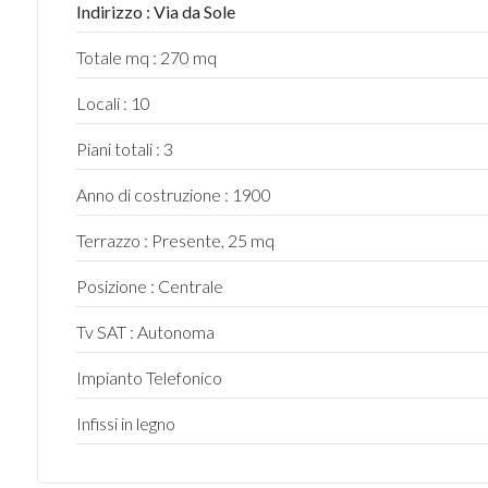
Indirizzo : Via da Sole
5+
Totale mq : 270 mq
Locali : 10
Camere
minime
Piani totali : 3
Anno di costruzione : 1900
Qualsiasi
Terrazzo : Presente, 25 mq
1
Posizione : Centrale
Tv SAT : Autonoma
2
Impianto Telefonico
3
Infissi in legno
4