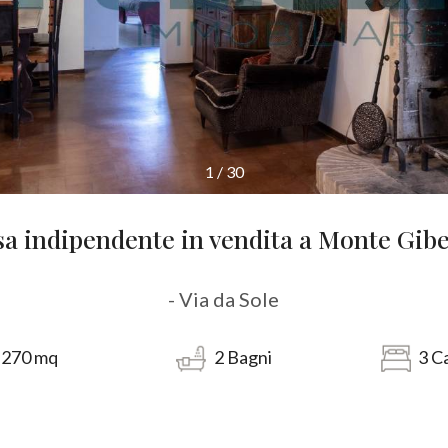
1
/
30
a indipendente in vendita a Monte Gib
- Via da Sole
270
mq
2
Bagni
3
C