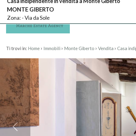
Casa indipendente in vendita a Monte Giberto
MONTE GIBERTO
Codice
IT
Zona: - Via da Sole
Home
Agenzia
EN
Contratto
›
›
›
›
HOME
Ti trovi in:
Home
Immobili
Monte Giberto
Vendita
Casa ind
Qualsiasi
AGENZIA
Vendita
IMMOBILI
Scegli
SERVIZI
dove
cercare
CONTATTI
Provincia