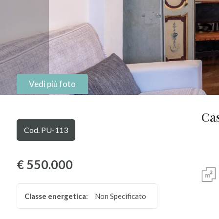
Comune
Vedi più foto
Tipologia
Cas
-
Cod. PU-113
multiscelta
Qualsiasi
€ 550.000
Residenziali
Classe energetica
:
Non Specificato
Commerciali