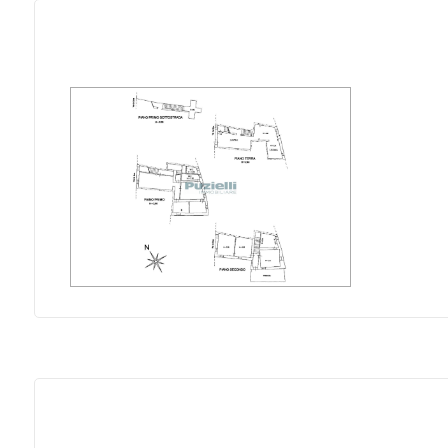
Ascensore
Arredato
Nuova costruzione
Lusso