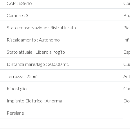
CAP : 63846
Co
Camere : 3
Bag
Stato conservazione : Ristrutturato
Pia
Riscaldamento : Autonomo
Inf
Stato attuale : Libero al rogito
Esp
Distanza mare/lago : 20.000 mt.
Cuc
Terrazza : 25 ㎡
Ant
Ripostiglio
Ca
Impianto Elettrico : A norma
Do
Persiane