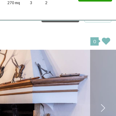
270 mq
3
2
33327357 ...
Italiano
0