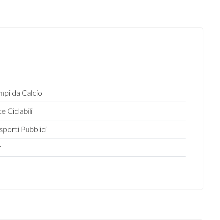
pi da Calcio
te Ciclabili
sporti Pubblici
r