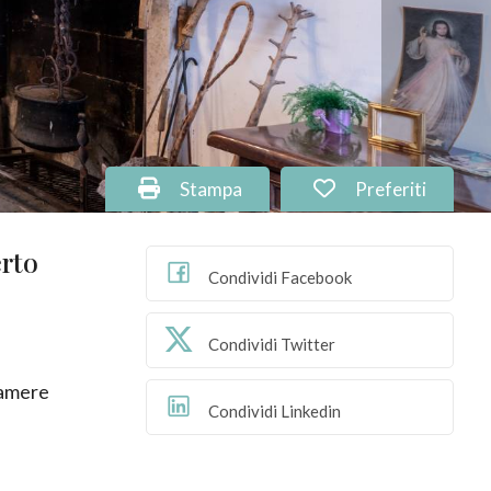
Stampa: Cod. PU-113
Preferiti: Cod. 
Stampa
Preferiti
erto
Condividi Facebook
Condividi Twitter
amere
Condividi Linkedin