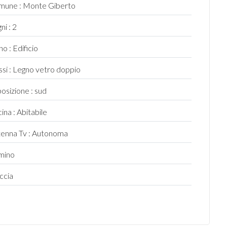
mune : Monte Giberto
ni : 2
no : Edificio
issi : Legno vetro doppio
osizione : sud
ina : Abitabile
enna Tv : Autonoma
mino
ccia