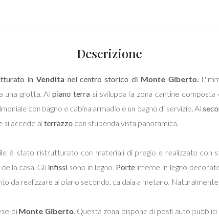
Descrizione
utturato in
Vendita
nel centro storico di
Monte Giberto
.
L'imm
 una grotta. Al
piano terra
si sviluppa la zona cantine composta 
imoniale con bagno e cabina armadio e un bagno di servizio. Al
seco
e si accede al
terrazzo
con stupenda vista panoramica.
ile è stato ristrutturato con materiali di pregio e realizzato con 
 della casa. Gli
infissi
sono in legno.
Porte
interne in legno decorate
nto da realizzare al piano secondo. caldaia a metano. Naturalmente
ese di
Monte Giberto
. Questa zona dispone di posti auto pubblic