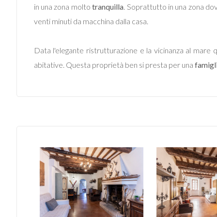
in una zona molto
tranquilla
. Soprattutto in una zona dove
Locali
minimi
venti minuti da macchina dalla casa.
Qualsiasi
Data l'elegante ristrutturazione e la vicinanza al mar
abitative. Questa proprietà ben si presta per una
famigl
1
2
3
4
5
5+