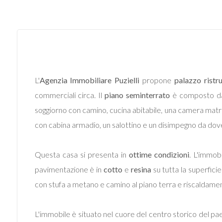
Prezzo
L'
Agenzia Immobiliare Puzielli
propone
palazzo ristr
commerciali circa. Il
piano seminterrato
è composto da
soggiorno con camino, cucina abitabile, una camera matr
Totale
con cabina armadio, un salottino e un disimpegno da dov
mq
Questa casa si presenta in
ottime condizioni
. L'immob
pavimentazione è in
cotto
e
resina
su tutta la superficie
con stufa a metano e camino al piano terra e riscaldame
L'immobile è situato nel cuore del centro storico del pa