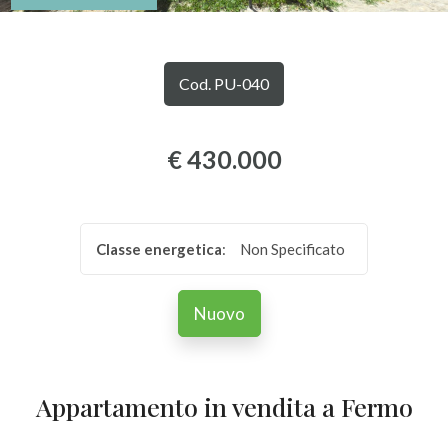
Comune
Cod. PU-040
€ 430.000
Tipologia
-
Classe energetica
:
Non Specificato
multiscelta
Nuovo
Qualsiasi
Residenziali
Appartamento in vendita a Fermo
Commerciali