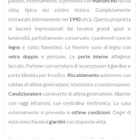
palazzo, esternamente, si presenta con
mattoncino
faccia
vista, tipico del centro storico. Completamente
restaurato internamente nel
1990
circa. Questa proprietà
Bagni
minimi
vi lascerà impressionati dai favolosi grandi spazi e
luminosità, perfettamente conservato. I pavimenti sono in
Qualsiasi
legno
e cotto fiorentino. Le finestre sono di legno con
vetro doppio
e persiane. Le
porte interne
all'inglese
1
laccate. Portone con serratura di sicurezza per il giardino e
porta blindata per il rustico.
Riscaldamento
autonomo con
2
caldaia di ultima generazione, istantanea a condensazione.
Condizionatore
con inverte di ultima generazione. Allarme
3
con raggi infrarossi, con centralina elettronica. La casa
esternamente si presenta in
ottime condizioni
. Degni di
4
nota sono i favolosi
giardini
con stupenda vista.
5