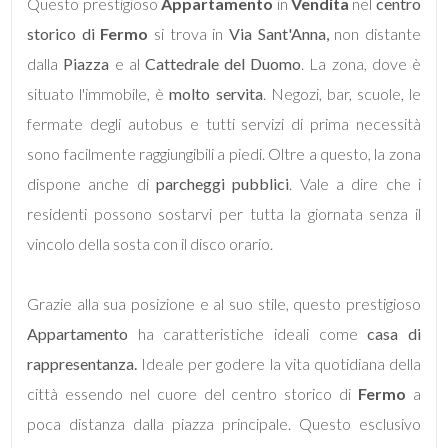
Questo prestigioso
Appartamento
in
Vendita
nel
centro
storico di
Fermo
si trova in
Via Sant'Anna,
non distante
5+
dalla
Piazza
e al
Cattedrale del Duomo
. La zona, dove è
situato l'immobile, è
molto servita
. Negozi, bar, scuole, le
Camere
fermate degli autobus e tutti servizi di prima necessità
minime
sono facilmente raggiungibili a piedi. Oltre a questo, la zona
dispone anche di
parcheggi pubblici
. Vale a dire che i
Qualsiasi
residenti possono sostarvi per tutta la giornata senza il
vincolo della sosta con il disco orario.
1
Grazie alla sua posizione e al suo stile, questo prestigioso
2
Appartamento
ha caratteristiche ideali come
casa di
rappresentanza.
Ideale per godere la vita quotidiana della
3
città essendo nel cuore del centro storico di
Fermo
a
4
poca distanza dalla piazza principale. Questo esclusivo