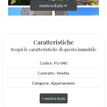
Ascensore
mostra di più
Arredato
Nuova costruzione
Caratteristiche
Lusso
Scopri le caratteristiche di questo immobile
Codice : PU-040
Contratto : Vendita
Categoria : Appartamento
Indirizzo : Via Sant'Anna, 8
CAP : 63900