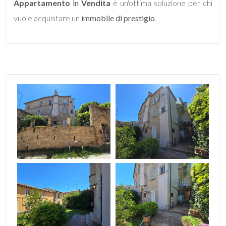
Appartamento
in
Vendita
è un'ottima soluzione per chi
5
vuole acquistare un
immobile di prestigio
.
5+
Altre
opzioni
-
multiscelta
Giardino
Posto auto/Box
Balcone/Terrazzo