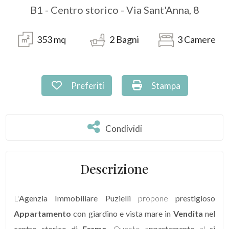
B1 - Centro storico - Via Sant'Anna, 8
Prezzo
353
mq
2
Bagni
3
Camere
Preferiti: Cod. PU-040
Stampa: Cod. PU-04
Preferiti
Stampa
Condividi
Condividi
Totale
mq
Descrizione
L'
Agenzia Immobiliare Puzielli
propone
prestigioso
Appartamento
con giardino e vista mare in
Vendita
nel
centro storico di
Fermo
.
Questo a
ppartamento
al
si