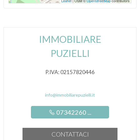
Leaflet
| OSM ©
OpenStreetMap
contributors
Impianto Telefonico
Impianto Elettrico : A norma
Doccia
IMMOBILIARE
Infissi in legno
PUZIELLI
Persiane
P.IVA: 02157820446
info@immobiliarepuzielli.it
07342260 ...
CONTATTACI