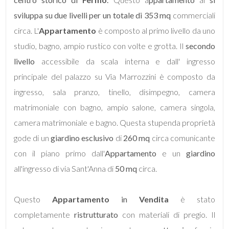
Locali
sviluppa su due livelli per un totale di 353 mq
commerciali
minimi
circa. L'
Appartamento
è composto al primo livello da uno
studio, bagno, ampio rustico con volte e grotta. Il
secondo
Qualsiasi
livello
accessibile da scala interna e dall' ingresso
principale del palazzo su Via Marrozzini è composto da
1
ingresso, sala pranzo, tinello, disimpegno, camera
matrimoniale con bagno, ampio salone, camera singola,
2
camera matrimoniale e bagno. Questa stupenda proprietà
gode di un
giardino esclusivo
di
260 mq
circa comunicante
3
con il piano primo dall'
Appartamento
e un
giardino
4
all'ingresso di via Sant'Anna di
50 mq
circa.
5
Questo
Appartamento
in
Vendita
è stato
completamente
ristrutturato
con materiali di pregio. Il
5+