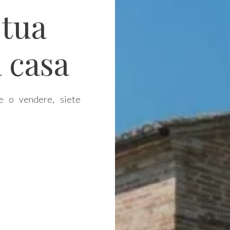
 tua
 casa
e o vendere, siete