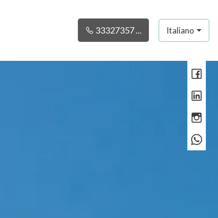
33327357 ...
Italiano