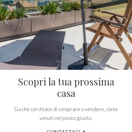
Comune
«
»
Tipologia
-
Scopri la tua prossima
multiscelta
casa
Qualsiasi
Sia che cerchiate di comprare o vendere, siete
Residenziali
venuti nel posto giusto.
Commerciali