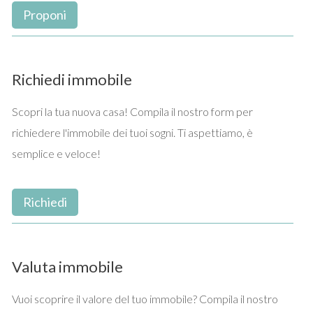
orario.
Proponi
Grazie alla sua posizione, questa prestigiosa dimora è il
luogo ideale per godere della vita quotidiana della città
trovandosi a soli 400 mt dalla piazza principale. Questo
Richiedi immobile
esclusivo appartamento in vendita è un'ottima soluzione
per chi vuole acquistare un immobile di Lusso.
Scopri la tua nuova casa! Compila il nostro form per
Perfettamente funzionale anche come studio di
richiedere l'immobile dei tuoi sogni. Ti aspettiamo, è
rappresentanza per un professionista.
semplice e veloce!
Richiedi
Valuta immobile
Vuoi scoprire il valore del tuo immobile? Compila il nostro