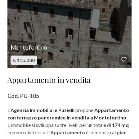
Bagni
minimi
Qualsiasi
Montefortino
€ 115.000
1
Appartamento in vendita
2
Cod. PU-105
3
L'
Agenzia Immobiliare Puzielli
propone
Appartamento
4
con terrazzo panoramico in vendita a Montefortino.
L'immobile si sviluppa su tre livelli per un totale
di
174 mq
commerciali circa.
L'
Appartamento
è composto al
piano
5