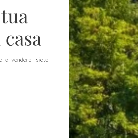
 tua
 casa
e o vendere, siete