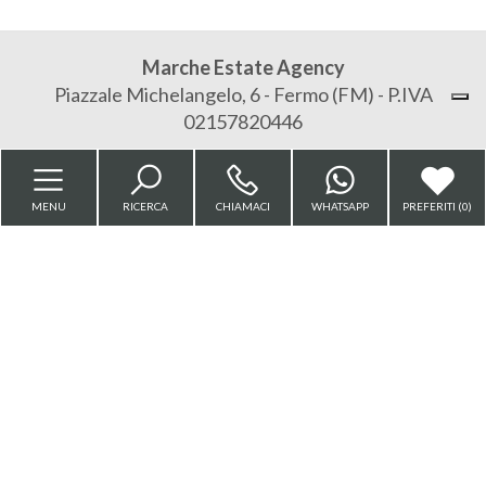
Locali
minimi
Marche Estate Agency
Piazzale Michelangelo, 6 - Fermo (FM) - P.IVA
Qualsiasi
02157820446
1
Sitemap
Privacy Policy
MENU
RICERCA
CHIAMACI
WHATSAPP
PREFERITI (
0
)
2
Cookie Policy
3
4
Copyright © 2026 - Powered by
Gestim
5
5+