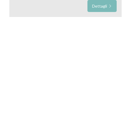
Dettagli
Prezzo
Totale
mq