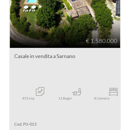
Sarnano
€ 1.580.000
Casale in vendita a Sarnano
Tipologia
-
multiscelta
Qualsiasi
872
mq
11
Bagni
8
Camere
Residenziali
Cod. PU-013
Commerciali