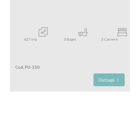
Locali
minimi
Qualsiasi
627
mq
3
Bagni
3
Camere
1
2
Cod. PU-150
Dettagli
3
4
5
5+