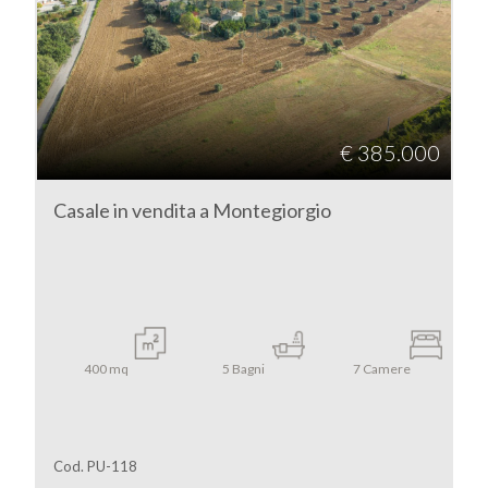
Montegiorgio
€ 385.000
Casale in vendita a Montegiorgio
Tipologia
-
multiscelta
Qualsiasi
400
mq
5
Bagni
7
Camere
Residenziali
Cod. PU-118
Commerciali