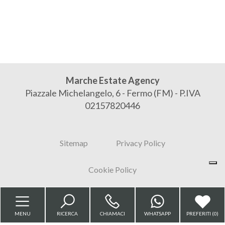
Bagni
minimi
Qualsiasi
Marche Estate Agency
Piazzale Michelangelo, 6 - Fermo (FM) - P.IVA
1
02157820446
2
Sitemap
Privacy Policy
3
Cookie Policy
4
MENU
RICERCA
CHIAMACI
WHATSAPP
PREFERITI (
0
)
5