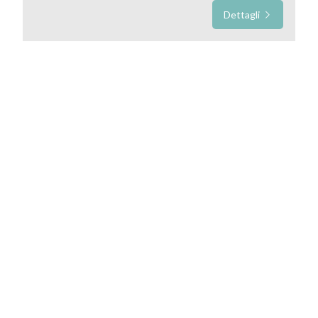
Dettagli
Prezzo
Totale
mq