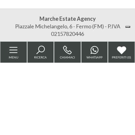
Locali
minimi
Marche Estate Agency
Piazzale Michelangelo, 6 - Fermo (FM) - P.IVA
Qualsiasi
02157820446
1
Sitemap
Privacy Policy
MENU
RICERCA
CHIAMACI
WHATSAPP
PREFERITI (
0
)
2
Cookie Policy
3
4
Copyright © 2026 - Powered by
Gestim
5
5+