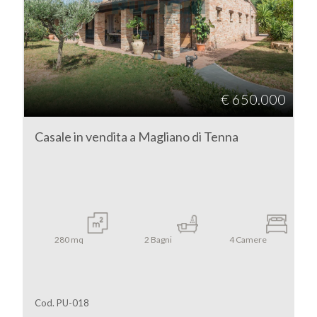
Magliano di Tenna
€ 650.000
Casale in vendita a Magliano di Tenna
Tipologia
-
multiscelta
Qualsiasi
280
mq
2
Bagni
4
Camere
Residenziali
Cod. PU-018
Commerciali