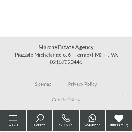
Bagni
minimi
Qualsiasi
Marche Estate Agency
Piazzale Michelangelo, 6 - Fermo (FM) - P.IVA
1
02157820446
2
Sitemap
Privacy Policy
3
Cookie Policy
4
MENU
RICERCA
CHIAMACI
WHATSAPP
PREFERITI (
0
)
5