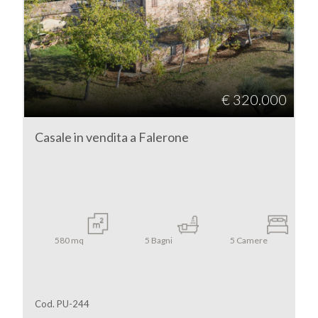
Falerone
€ 320.000
Casale in vendita a Falerone
Tipologia
-
multiscelta
Qualsiasi
580
mq
5
Bagni
5
Camere
Residenziali
Cod. PU-244
Commerciali