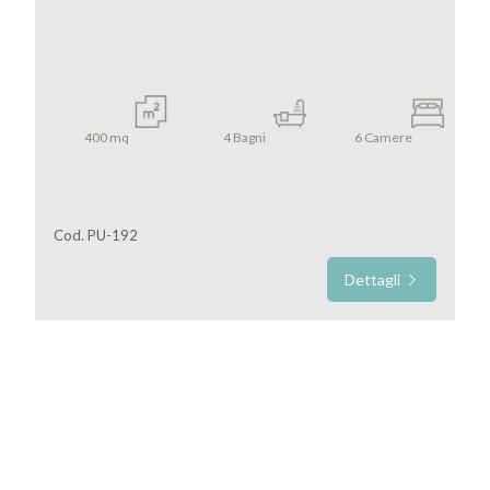
Locali
minimi
Qualsiasi
400
mq
4
Bagni
6
Camere
1
2
Cod. PU-192
Dettagli
3
4
5
5+